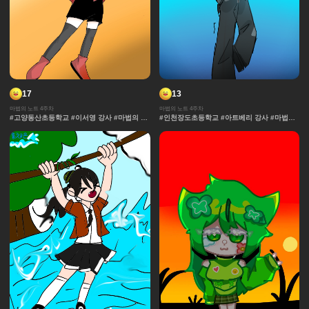
17
13
마법의 노트 4주차
마법의 노트 4주차
#고양동산초등학교 #이서영 강사 #마법의 노
#인천장도초등학교 #아트베리 강사 #마법의
트 #추격전 #콘티 #날씨 #액션 #마법 #노트 #
노트 #과자집 #그라데이션 #얼굴 #추격전 #
채색기법 #연출
콘티 #날씨 #캐릭터 #아이돌 #액션 #컷만화
#창작 디자인 #마법 #노트 #채색기법 #연출
#무대