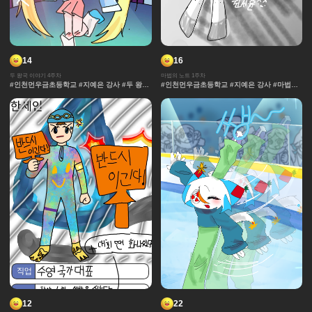
14
16
두 왕국 이야기 4주차
마법의 노트 1주차
#인천먼우금초등학교 #지예은 강사 #두 왕국
#인천먼우금초등학교 #지예은 강사 #마법의
이야기 #효과 #그라데이션 #날씨 #중세 #사
노트 #과자집 #그라데이션 #얼굴 #추격전 #
물 #보석 #채색기법 #왕국
콘티 #날씨 #캐릭터 #아이돌 #액션 #컷만화
#개성 #창작 디자인 #마법 #노트 #채색기법
#댄스 #연출 #무대
12
22