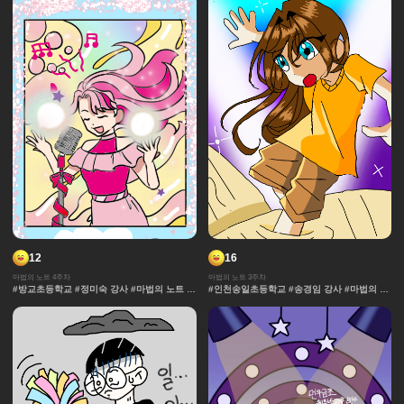
창작 디자인 #마법 #노트 #채색기법 #연출 #
무대
12
16
마법의 노트 4주차
마법의 노트 3주차
#방교초등학교 #정미숙 강사 #마법의 노트 #
#인천송일초등학교 #송경임 강사 #마법의 노
과자집 #그라데이션 #얼굴 #추격전 #콘티 #
트 #과자집 #그라데이션 #얼굴 #추격전 #콘
날씨 #캐릭터 #아이돌 #액션 #컷만화 #창작
티 #날씨 #캐릭터 #아이돌 #액션 #컷만화 #
디자인 #마법 #노트 #채색기법 #연출 #무대
개성 #창작 디자인 #마법 #노트 #채색기법 #
댄스 #연출 #무대