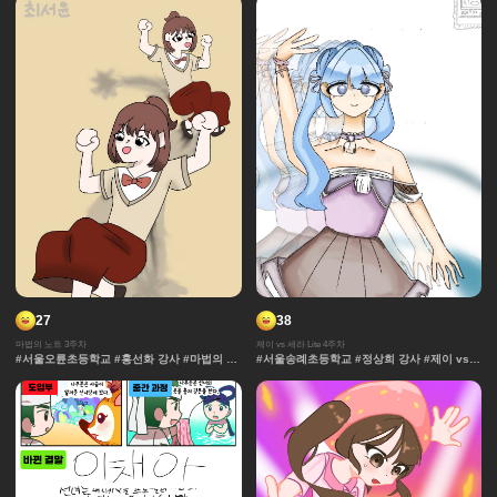
초등학교 #석민영강사 #세계관 중세 #보물 #
정규
27
38
마법의 노트 3주차
제이 vs 세라 Lite 4주차
#서울오륜초등학교 #홍선화 강사 #마법의 노
#서울송례초등학교 #정상희 강사 #제이 vs
트 #과자집 #채색기법 #무대 #그라데이션 #
세라 Lite #과자집 #세라 #그라데이션 #얼굴
얼굴 #추격전 #컷만화 #개성 #액션 #장면효
#컷만화 #데포르메 #훈련 #보석 #창작 디자
과 #창작 디자인 #노트 #마법 #연출 #캐릭터
인 #잔상표현 #체육 #제이 #대결 #댄스
#콘티 #날씨 #아이돌 #댄스