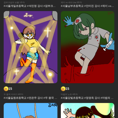
잠부크섬의 보물 1주차
제이 vs 세라 Lite 3주차
#서울개일초등학교 #석민영 강사 #잠부크섬
#서울남부초등학교 #안미진 강사 #제이 vs
의 보물 #몬스터 #판타지 #캐릭터 #잠부크섬
세라 Lite #과자집 #세라 #그라데이션 #얼굴
의보물 #9차시 #사건 #모험 #마법 #서울개일
#컷만화 #데포르메 #훈련 #보석 #창작 디자
초등학교 #석민영강사 #세계관 중세 #보물 #
인 #체육 #제이 #대결 #댄스
정규
15
15
두 왕국 이야기 4주차
마법의 노트 4주차
#서울길원초등학교 #전은주 강사 #두 왕국 이
#서울강빛초등학교 #정영옥 강사 #마법의 노
야기 #효과 #그라데이션 #날씨 #중세 #사물
트 #과자집 #그라데이션 #얼굴 #추격전 #콘
#보석 #채색기법 #왕국
티 #날씨 #캐릭터 #아이돌 #액션 #컷만화 #
개성 #창작 디자인 #마법 #노트 #채색기법 #
댄스 #연출 #무대