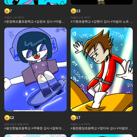
7
13
마법의 노트 4주차
마법의 노트 4주차
#운정해오름초등학교 #김정숙 강사 #마법의
#가현초등학교 #강현이 강사 #마법의 노트 #
노트 #과자집 #그라데이션 #얼굴 #추격전 #
과자집 #그라데이션 #얼굴 #추격전 #콘티 #
콘티 #날씨 #캐릭터 #아이돌 #액션 #컷만화
날씨 #캐릭터 #아이돌 #액션 #컷만화 #창작
#창작 디자인 #마법 #노트 #채색기법 #연출
디자인 #마법 #노트 #채색기법 #연출 #무대
#무대
12
17
잠부크섬의 보물 1주차
마법의 노트 4주차
#용인한빛초등학교 #주혜정 강사 #잠부크섬
#동탄중앙초등학교 #정미숙 강사 #마법의 노
의 보물 #몬스터 #판타지 #캐릭터 #사건 #모
트 #과자집 #그라데이션 #얼굴 #추격전 #콘
험 #마법 #세계관 중세 #보물
티 #날씨 #캐릭터 #아이돌 #액션 #컷만화 #