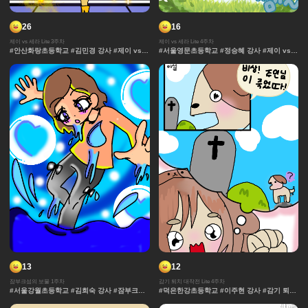
26
16
제이 vs 세라 Lite 3주차
제이 vs 세라 Lite 4주차
#안산화랑초등학교 #김민경 강사 #제이 vs
#서울영문초등학교 #정승혜 강사 #제이 vs
세라 Lite #과자집 #세라 #그라데이션 #얼굴
세라 Lite #과자집 #세라 #그라데이션 #얼굴
#컷만화 #데포르메 #훈련 #보석 #창작 디자
#컷만화 #데포르메 #훈련 #보석 #창작 디자
인 #잔상표현 #체육 #제이 #대결 #댄스
인 #잔상표현 #체육 #제이 #대결 #댄스
13
12
잠부크섬의 보물 1주차
감기 퇴치 대작전 Lite 4주차
#서울강월초등학교 #김희숙 강사 #잠부크섬
#덕은한강초등학교 #이주현 강사 #감기 퇴치
의 보물 #몬스터 #판타지 #캐릭터 #잠부크섬
대작전 Lite #감기 #바이러스 #세포 #몸 #표
의보물 #9차시 #사건 #모험 #마법 #서울개일
정