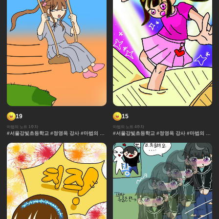
19
15
마법의 노트 1주차
마법의 노트 4주차
#서울강빛초등학교 #정영옥 강사 #마법의 노
#서울강빛초등학교 #정영옥 강사 #마법의 노
트 #과자집 #그라데이션 #얼굴 #추격전 #콘
트 #과자집 #그라데이션 #얼굴 #추격전 #콘
티 #날씨 #캐릭터 #아이돌 #액션 #컷만화 #
티 #날씨 #캐릭터 #아이돌 #액션 #컷만화 #
개성 #창작 디자인 #마법 #노트 #채색기법 #
개성 #창작 디자인 #마법 #노트 #채색기법 #
댄스 #연출 #무대
댄스 #연출 #무대