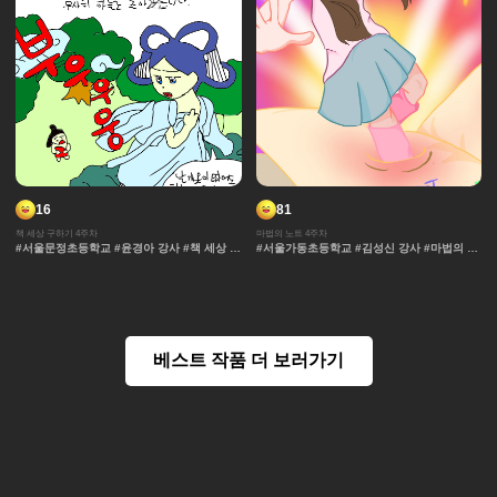
16
81
책 세상 구하기 4주차
마법의 노트 4주차
#서울문정초등학교 #윤경아 강사 #책 세상 구
#서울가동초등학교 #김성신 강사 #마법의 노
하기 #판타지 #요정 #스토리 #레이싱 #차원
트 #과자집 #채색기법 #무대 #그라데이션 #
이동 #마법 #우주 #각색 #책 #도서관
얼굴 #추격전 #컷만화 #개성 #액션 #장면효
과 #창작 디자인 #노트 #마법 #연출 #캐릭터
#콘티 #날씨 #아이돌 #댄스
베스트 작품 더 보러가기