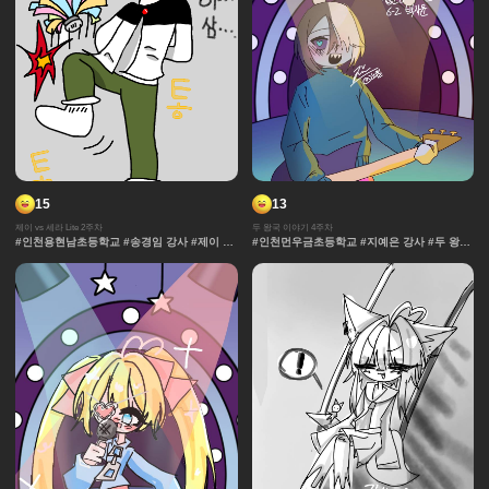
15
13
제이 vs 세라 Lite 2주차
두 왕국 이야기 4주차
#인천용현남초등학교 #송경임 강사 #제이 vs
#인천먼우금초등학교 #지예은 강사 #두 왕국
세라 Lite #과자집 #세라 #그라데이션 #얼굴
이야기 #효과 #그라데이션 #날씨 #중세 #사
#컷만화 #데포르메 #훈련 #보석 #창작 디자
물 #보석 #채색기법 #왕국
인 #체육 #제이 #대결 #댄스