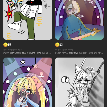
15
13
제이 vs 세라 Lite 2주차
두 왕국 이야기 4주차
#인천용현남초등학교 #송경임 강사 #제이 vs
#인천먼우금초등학교 #지예은 강사 #두 왕국
세라 Lite #과자집 #세라 #그라데이션 #얼굴
이야기 #효과 #그라데이션 #날씨 #중세 #사
#컷만화 #데포르메 #훈련 #보석 #창작 디자
물 #보석 #채색기법 #왕국
인 #체육 #제이 #대결 #댄스