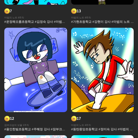
7
13
마법의 노트 4주차
마법의 노트 4주차
#운정해오름초등학교 #김정숙 강사 #마법의
#가현초등학교 #강현이 강사 #마법의 노트 #
노트 #과자집 #그라데이션 #얼굴 #추격전 #
과자집 #그라데이션 #얼굴 #추격전 #콘티 #
콘티 #날씨 #캐릭터 #아이돌 #액션 #컷만화
날씨 #캐릭터 #아이돌 #액션 #컷만화 #창작
#창작 디자인 #마법 #노트 #채색기법 #연출
디자인 #마법 #노트 #채색기법 #연출 #무대
#무대
12
17
잠부크섬의 보물 1주차
마법의 노트 4주차
#용인한빛초등학교 #주혜정 강사 #잠부크섬
#동탄중앙초등학교 #정미숙 강사 #마법의 노
의 보물 #몬스터 #판타지 #캐릭터 #사건 #모
트 #과자집 #그라데이션 #얼굴 #추격전 #콘
험 #마법 #세계관 중세 #보물
티 #날씨 #캐릭터 #아이돌 #액션 #컷만화 #