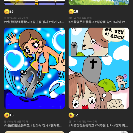
26
16
제이 vs 세라 Lite 3주차
제이 vs 세라 Lite 4주차
#안산화랑초등학교 #김민경 강사 #제이 vs
#서울영문초등학교 #정승혜 강사 #제이 vs
세라 Lite #과자집 #세라 #그라데이션 #얼굴
세라 Lite #과자집 #세라 #그라데이션 #얼굴
#컷만화 #데포르메 #훈련 #보석 #창작 디자
#컷만화 #데포르메 #훈련 #보석 #창작 디자
인 #잔상표현 #체육 #제이 #대결 #댄스
인 #잔상표현 #체육 #제이 #대결 #댄스
13
12
잠부크섬의 보물 1주차
감기 퇴치 대작전 Lite 4주차
#서울강월초등학교 #김희숙 강사 #잠부크섬
#덕은한강초등학교 #이주현 강사 #감기 퇴치
의 보물 #몬스터 #판타지 #캐릭터 #잠부크섬
대작전 Lite #감기 #바이러스 #세포 #몸 #표
의보물 #9차시 #사건 #모험 #마법 #서울개일
정