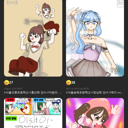
초등학교 #석민영강사 #세계관 중세 #보물 #
정규
27
38
마법의 노트 3주차
제이 vs 세라 Lite 4주차
#서울오륜초등학교 #홍선화 강사 #마법의 노
#서울송례초등학교 #정상희 강사 #제이 vs
트 #과자집 #채색기법 #무대 #그라데이션 #
세라 Lite #과자집 #세라 #그라데이션 #얼굴
얼굴 #추격전 #컷만화 #개성 #액션 #장면효
#컷만화 #데포르메 #훈련 #보석 #창작 디자
과 #창작 디자인 #노트 #마법 #연출 #캐릭터
인 #잔상표현 #체육 #제이 #대결 #댄스
#콘티 #날씨 #아이돌 #댄스