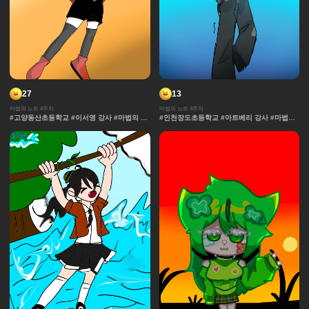
27
13
마법의 노트 4주차
마법의 노트 4주차
#고양동산초등학교 #이서영 강사 #마법의 노
#인천장도초등학교 #아트베리 강사 #마법의
트 #추격전 #콘티 #날씨 #액션 #마법 #노트 #
노트 #과자집 #그라데이션 #얼굴 #추격전 #
채색기법 #연출
콘티 #날씨 #캐릭터 #아이돌 #액션 #컷만화
#창작 디자인 #마법 #노트 #채색기법 #연출
#무대