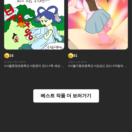
16
81
책 세상 구하기 4주차
마법의 노트 4주차
#서울문정초등학교 #윤경아 강사 #책 세상 구
#서울가동초등학교 #김성신 강사 #마법의 노
하기 #판타지 #요정 #스토리 #레이싱 #차원
트 #과자집 #채색기법 #무대 #그라데이션 #
이동 #마법 #우주 #각색 #책 #도서관
얼굴 #추격전 #컷만화 #개성 #액션 #장면효
과 #창작 디자인 #노트 #마법 #연출 #캐릭터
#콘티 #날씨 #아이돌 #댄스
베스트 작품 더 보러가기