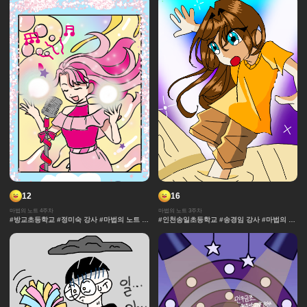
창작 디자인 #마법 #노트 #채색기법 #연출 #
무대
12
16
마법의 노트 4주차
마법의 노트 3주차
#방교초등학교 #정미숙 강사 #마법의 노트 #
#인천송일초등학교 #송경임 강사 #마법의 노
과자집 #그라데이션 #얼굴 #추격전 #콘티 #
트 #과자집 #그라데이션 #얼굴 #추격전 #콘
날씨 #캐릭터 #아이돌 #액션 #컷만화 #창작
티 #날씨 #캐릭터 #아이돌 #액션 #컷만화 #
디자인 #마법 #노트 #채색기법 #연출 #무대
개성 #창작 디자인 #마법 #노트 #채색기법 #
댄스 #연출 #무대