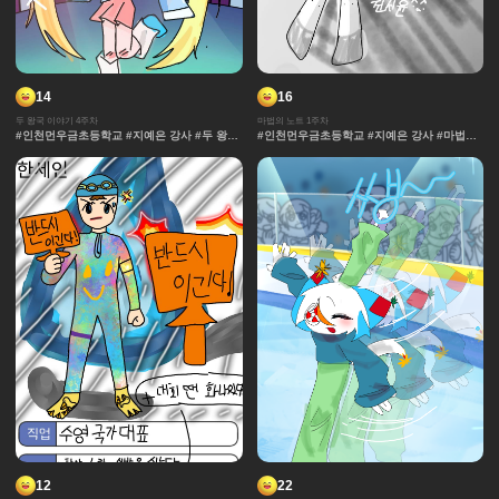
14
16
두 왕국 이야기 4주차
마법의 노트 1주차
#인천먼우금초등학교 #지예은 강사 #두 왕국
#인천먼우금초등학교 #지예은 강사 #마법의
이야기 #효과 #그라데이션 #날씨 #중세 #사
노트 #과자집 #그라데이션 #얼굴 #추격전 #
물 #보석 #채색기법 #왕국
콘티 #날씨 #캐릭터 #아이돌 #액션 #컷만화
#개성 #창작 디자인 #마법 #노트 #채색기법
#댄스 #연출 #무대
12
22