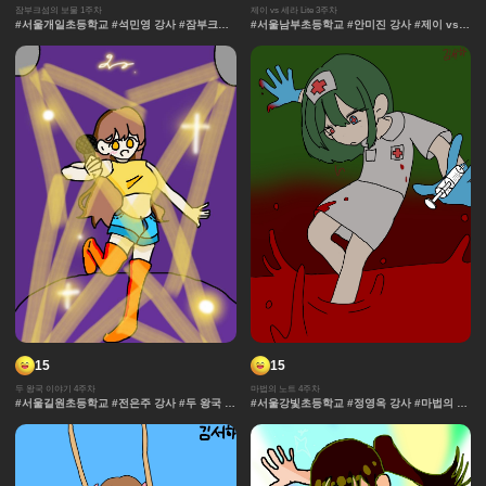
잠부크섬의 보물 1주차
제이 vs 세라 Lite 3주차
#서울개일초등학교 #석민영 강사 #잠부크섬
#서울남부초등학교 #안미진 강사 #제이 vs
의 보물 #몬스터 #판타지 #캐릭터 #잠부크섬
세라 Lite #과자집 #세라 #그라데이션 #얼굴
의보물 #9차시 #사건 #모험 #마법 #서울개일
#컷만화 #데포르메 #훈련 #보석 #창작 디자
초등학교 #석민영강사 #세계관 중세 #보물 #
인 #체육 #제이 #대결 #댄스
정규
15
15
두 왕국 이야기 4주차
마법의 노트 4주차
#서울길원초등학교 #전은주 강사 #두 왕국 이
#서울강빛초등학교 #정영옥 강사 #마법의 노
야기 #효과 #그라데이션 #날씨 #중세 #사물
트 #과자집 #그라데이션 #얼굴 #추격전 #콘
#보석 #채색기법 #왕국
티 #날씨 #캐릭터 #아이돌 #액션 #컷만화 #
개성 #창작 디자인 #마법 #노트 #채색기법 #
댄스 #연출 #무대