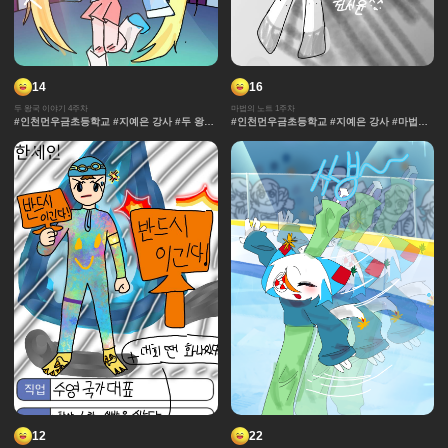
14
16
두 왕국 이야기 4주차
마법의 노트 1주차
#인천먼우금초등학교 #지예은 강사 #두 왕국
#인천먼우금초등학교 #지예은 강사 #마법의
이야기 #효과 #그라데이션 #날씨 #중세 #사
노트 #과자집 #그라데이션 #얼굴 #추격전 #
물 #보석 #채색기법 #왕국
콘티 #날씨 #캐릭터 #아이돌 #액션 #컷만화
#개성 #창작 디자인 #마법 #노트 #채색기법
#댄스 #연출 #무대
12
22