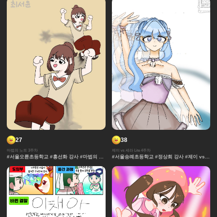
초등학교 #석민영강사 #세계관 중세 #보물 #
정규
27
38
마법의 노트 3주차
제이 vs 세라 Lite 4주차
#서울오륜초등학교 #홍선화 강사 #마법의 노
#서울송례초등학교 #정상희 강사 #제이 vs
트 #과자집 #채색기법 #무대 #그라데이션 #
세라 Lite #과자집 #세라 #그라데이션 #얼굴
얼굴 #추격전 #컷만화 #개성 #액션 #장면효
#컷만화 #데포르메 #훈련 #보석 #창작 디자
과 #창작 디자인 #노트 #마법 #연출 #캐릭터
인 #잔상표현 #체육 #제이 #대결 #댄스
#콘티 #날씨 #아이돌 #댄스