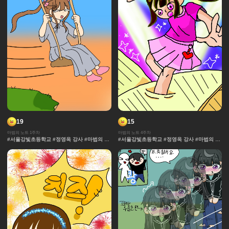
19
15
마법의 노트 1주차
마법의 노트 4주차
#서울강빛초등학교 #정영옥 강사 #마법의 노
#서울강빛초등학교 #정영옥 강사 #마법의 노
트 #과자집 #그라데이션 #얼굴 #추격전 #콘
트 #과자집 #그라데이션 #얼굴 #추격전 #콘
티 #날씨 #캐릭터 #아이돌 #액션 #컷만화 #
티 #날씨 #캐릭터 #아이돌 #액션 #컷만화 #
개성 #창작 디자인 #마법 #노트 #채색기법 #
개성 #창작 디자인 #마법 #노트 #채색기법 #
댄스 #연출 #무대
댄스 #연출 #무대