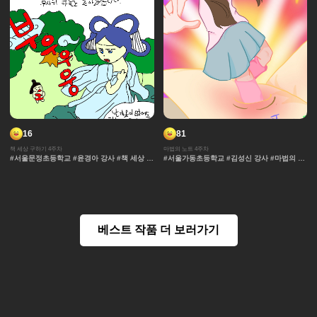
16
81
책 세상 구하기 4주차
마법의 노트 4주차
#서울문정초등학교 #윤경아 강사 #책 세상 구
#서울가동초등학교 #김성신 강사 #마법의 노
하기 #판타지 #요정 #스토리 #레이싱 #차원
트 #과자집 #채색기법 #무대 #그라데이션 #
이동 #마법 #우주 #각색 #책 #도서관
얼굴 #추격전 #컷만화 #개성 #액션 #장면효
과 #창작 디자인 #노트 #마법 #연출 #캐릭터
#콘티 #날씨 #아이돌 #댄스
베스트 작품 더 보러가기