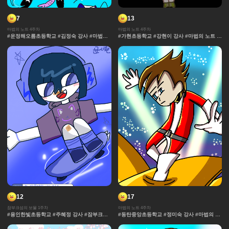
7
13
마법의 노트 4주차
마법의 노트 4주차
#운정해오름초등학교 #김정숙 강사 #마법의
#가현초등학교 #강현이 강사 #마법의 노트 #
노트 #과자집 #그라데이션 #얼굴 #추격전 #
과자집 #그라데이션 #얼굴 #추격전 #콘티 #
콘티 #날씨 #캐릭터 #아이돌 #액션 #컷만화
날씨 #캐릭터 #아이돌 #액션 #컷만화 #창작
#창작 디자인 #마법 #노트 #채색기법 #연출
디자인 #마법 #노트 #채색기법 #연출 #무대
#무대
12
17
잠부크섬의 보물 1주차
마법의 노트 4주차
#용인한빛초등학교 #주혜정 강사 #잠부크섬
#동탄중앙초등학교 #정미숙 강사 #마법의 노
의 보물 #몬스터 #판타지 #캐릭터 #사건 #모
트 #과자집 #그라데이션 #얼굴 #추격전 #콘
험 #마법 #세계관 중세 #보물
티 #날씨 #캐릭터 #아이돌 #액션 #컷만화 #