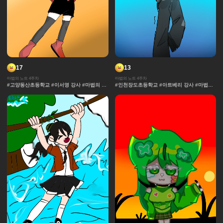
17
13
마법의 노트 4주차
마법의 노트 4주차
#고양동산초등학교 #이서영 강사 #마법의 노
#인천장도초등학교 #아트베리 강사 #마법의
트 #추격전 #콘티 #날씨 #액션 #마법 #노트 #
노트 #과자집 #그라데이션 #얼굴 #추격전 #
채색기법 #연출
콘티 #날씨 #캐릭터 #아이돌 #액션 #컷만화
#창작 디자인 #마법 #노트 #채색기법 #연출
#무대