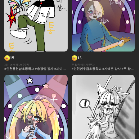
15
13
제이 vs 세라 Lite 2주차
두 왕국 이야기 4주차
#인천용현남초등학교 #송경임 강사 #제이 vs
#인천먼우금초등학교 #지예은 강사 #두 왕국
세라 Lite #과자집 #세라 #그라데이션 #얼굴
이야기 #효과 #그라데이션 #날씨 #중세 #사
#컷만화 #데포르메 #훈련 #보석 #창작 디자
물 #보석 #채색기법 #왕국
인 #체육 #제이 #대결 #댄스