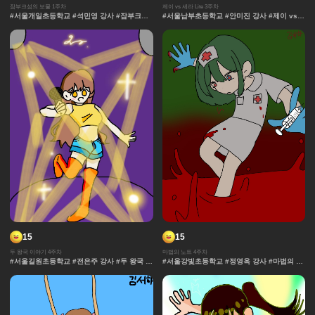
잠부크섬의 보물 1주차
제이 vs 세라 Lite 3주차
#서울개일초등학교 #석민영 강사 #잠부크섬
#서울남부초등학교 #안미진 강사 #제이 vs
의 보물 #몬스터 #판타지 #캐릭터 #잠부크섬
세라 Lite #과자집 #세라 #그라데이션 #얼굴
의보물 #9차시 #사건 #모험 #마법 #서울개일
#컷만화 #데포르메 #훈련 #보석 #창작 디자
초등학교 #석민영강사 #세계관 중세 #보물 #
인 #체육 #제이 #대결 #댄스
정규
15
15
두 왕국 이야기 4주차
마법의 노트 4주차
#서울길원초등학교 #전은주 강사 #두 왕국 이
#서울강빛초등학교 #정영옥 강사 #마법의 노
야기 #효과 #그라데이션 #날씨 #중세 #사물
트 #과자집 #그라데이션 #얼굴 #추격전 #콘
#보석 #채색기법 #왕국
티 #날씨 #캐릭터 #아이돌 #액션 #컷만화 #
개성 #창작 디자인 #마법 #노트 #채색기법 #
댄스 #연출 #무대