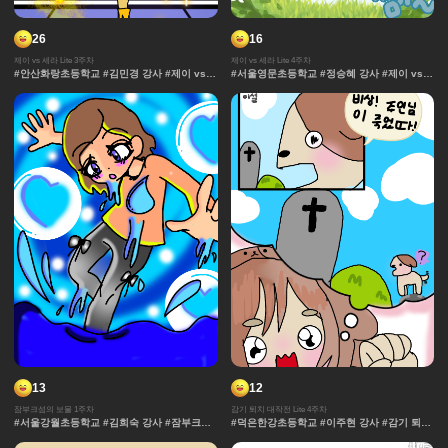
26
16
제이 vs 세라 Lite 3주차
제이 vs 세라 Lite 4주차
#안산화랑초등학교 #김민경 강사 #제이 vs
#서울영문초등학교 #정승혜 강사 #제이 vs
세라 Lite #과자집 #세라 #그라데이션 #얼굴
세라 Lite #과자집 #세라 #그라데이션 #얼굴
#컷만화 #데포르메 #훈련 #보석 #창작 디자
#컷만화 #데포르메 #훈련 #보석 #창작 디자
인 #잔상표현 #체육 #제이 #대결 #댄스
인 #잔상표현 #체육 #제이 #대결 #댄스
13
12
잠부크섬의 보물 1주차
감기 퇴치 대작전 Lite 4주차
#서울강월초등학교 #김희숙 강사 #잠부크섬
#덕은한강초등학교 #이주현 강사 #감기 퇴치
의 보물 #몬스터 #판타지 #캐릭터 #잠부크섬
대작전 Lite #감기 #바이러스 #세포 #몸 #표
의보물 #9차시 #사건 #모험 #마법 #서울개일
정