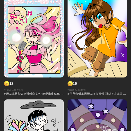
창작 디자인 #마법 #노트 #채색기법 #연출 #
무대
12
16
마법의 노트 4주차
마법의 노트 3주차
#방교초등학교 #정미숙 강사 #마법의 노트 #
#인천송일초등학교 #송경임 강사 #마법의 노
과자집 #그라데이션 #얼굴 #추격전 #콘티 #
트 #과자집 #그라데이션 #얼굴 #추격전 #콘
날씨 #캐릭터 #아이돌 #액션 #컷만화 #창작
티 #날씨 #캐릭터 #아이돌 #액션 #컷만화 #
디자인 #마법 #노트 #채색기법 #연출 #무대
개성 #창작 디자인 #마법 #노트 #채색기법 #
댄스 #연출 #무대