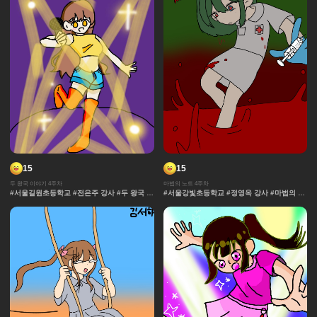
15
15
두 왕국 이야기 4주차
마법의 노트 4주차
#서울길원초등학교 #전은주 강사 #두 왕국 이
#서울강빛초등학교 #정영옥 강사 #마법의 노
야기 #효과 #그라데이션 #날씨 #중세 #사물
트 #과자집 #그라데이션 #얼굴 #추격전 #콘
#보석 #채색기법 #왕국
티 #날씨 #캐릭터 #아이돌 #액션 #컷만화 #
개성 #창작 디자인 #마법 #노트 #채색기법 #
댄스 #연출 #무대