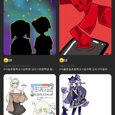
19
12
초등학생 탐정 호야 Lite 1주차
마법의 노트 4주차
#서농초등학교 #김하영 강사 #초등학생 탐정
#서울천일초등학교 #김수희 강사 #마법의 노
호야 Lite #특징 #그림자 #실루엣 #탐정 #반
트 #추격전 #콘티 #날씨 #액션 #마법 #노트 #
전
채색기법 #연출