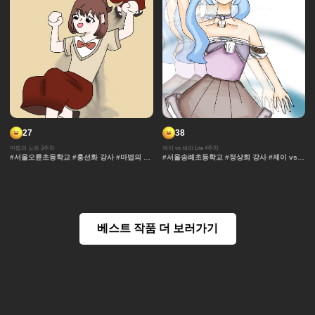
27
38
마법의 노트 3주차
제이 vs 세라 Lite 4주차
#서울오륜초등학교 #홍선화 강사 #마법의 노
#서울송례초등학교 #정상희 강사 #제이 vs
트 #과자집 #채색기법 #무대 #그라데이션 #
세라 Lite #과자집 #세라 #그라데이션 #얼굴
얼굴 #추격전 #컷만화 #개성 #액션 #장면효
#컷만화 #데포르메 #훈련 #보석 #창작 디자
과 #창작 디자인 #노트 #마법 #연출 #캐릭터
인 #잔상표현 #체육 #제이 #대결 #댄스
#콘티 #날씨 #아이돌 #댄스
베스트 작품 더 보러가기