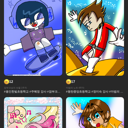
#창작 디자인 #마법 #노트 #채색기법 #연출
디자인 #마법 #노트 #채색기법 #연출 #무대
#무대
12
17
잠부크섬의 보물 1주차
마법의 노트 4주차
#용인한빛초등학교 #주혜정 강사 #잠부크섬
#동탄중앙초등학교 #정미숙 강사 #마법의 노
의 보물 #몬스터 #판타지 #캐릭터 #사건 #모
트 #과자집 #그라데이션 #얼굴 #추격전 #콘
험 #마법 #세계관 중세 #보물
티 #날씨 #캐릭터 #아이돌 #액션 #컷만화 #
창작 디자인 #마법 #노트 #채색기법 #연출 #
무대