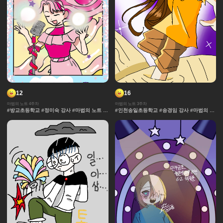
12
16
마법의 노트 4주차
마법의 노트 3주차
#방교초등학교 #정미숙 강사 #마법의 노트 #
#인천송일초등학교 #송경임 강사 #마법의 노
과자집 #그라데이션 #얼굴 #추격전 #콘티 #
트 #과자집 #그라데이션 #얼굴 #추격전 #콘
날씨 #캐릭터 #아이돌 #액션 #컷만화 #창작
티 #날씨 #캐릭터 #아이돌 #액션 #컷만화 #
디자인 #마법 #노트 #채색기법 #연출 #무대
개성 #창작 디자인 #마법 #노트 #채색기법 #
댄스 #연출 #무대