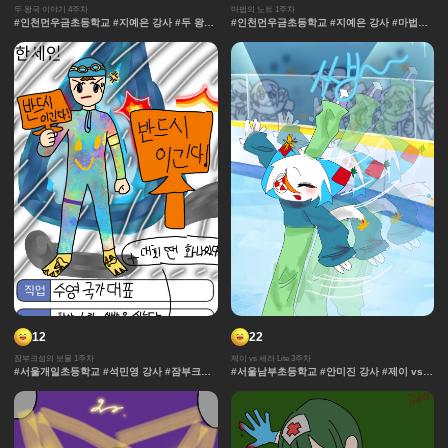
두 왕국 이야기 4주차
마법의 노트 1주차
#인천먼우금초등학교 #지예은 강사 #두 왕국
#인천먼우금초등학교 #지예은 강사 #마법의
이야기 #효과 #그라데이션 #날씨 #중세 #사
노트 #과자집 #그라데이션 #얼굴 #추격전 #
물 #보석 #채색기법 #왕국
콘티 #날씨 #캐릭터 #아이돌 #액션 #컷만화
#개성 #창작 디자인 #마법 #노트 #채색기법
#댄스 #연출 #무대
12
22
잠부크섬의 보물 1주차
제이 vs 세라 Lite 3주차
#서울개일초등학교 #석민영 강사 #잠부크섬
#서울남부초등학교 #안미진 강사 #제이 vs
의 보물 #몬스터 #판타지 #캐릭터 #잠부크섬
세라 Lite #과자집 #세라 #그라데이션 #얼굴
의보물 #9차시 #사건 #모험 #마법 #서울개일
#컷만화 #데포르메 #훈련 #보석 #창작 디자
초등학교 #석민영강사 #세계관 중세 #보물 #
인 #체육 #제이 #대결 #댄스
정규