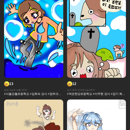
인 #잔상표현 #체육 #제이 #대결 #댄스
인 #잔상표현 #체육 #제이 #대결 #댄스
13
12
잠부크섬의 보물 1주차
감기 퇴치 대작전 Lite 4주차
#서울강월초등학교 #김희숙 강사 #잠부크섬
#덕은한강초등학교 #이주현 강사 #감기 퇴치
의 보물 #몬스터 #판타지 #캐릭터 #잠부크섬
대작전 Lite #감기 #바이러스 #세포 #몸 #표
의보물 #9차시 #사건 #모험 #마법 #서울개일
정
초등학교 #석민영강사 #세계관 중세 #보물 #
정규