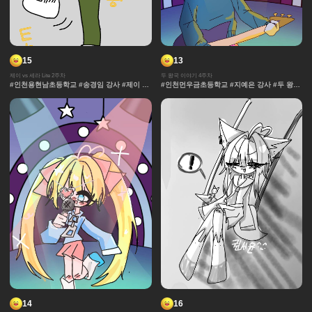
15
13
제이 vs 세라 Lite 2주차
두 왕국 이야기 4주차
#인천용현남초등학교 #송경임 강사 #제이 vs
#인천먼우금초등학교 #지예은 강사 #두 왕국
세라 Lite #과자집 #세라 #그라데이션 #얼굴
이야기 #효과 #그라데이션 #날씨 #중세 #사
#컷만화 #데포르메 #훈련 #보석 #창작 디자
물 #보석 #채색기법 #왕국
인 #체육 #제이 #대결 #댄스
14
16