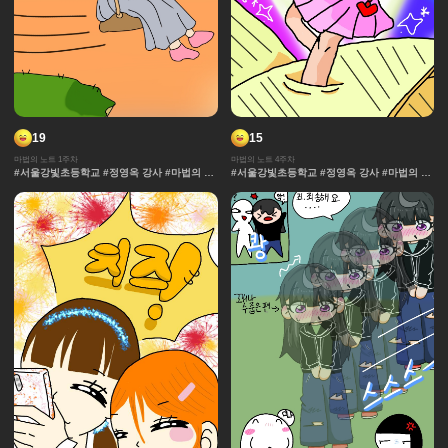
19
15
마법의 노트 1주차
마법의 노트 4주차
#서울강빛초등학교 #정영옥 강사 #마법의 노
#서울강빛초등학교 #정영옥 강사 #마법의 노
트 #과자집 #그라데이션 #얼굴 #추격전 #콘
트 #과자집 #그라데이션 #얼굴 #추격전 #콘
티 #날씨 #캐릭터 #아이돌 #액션 #컷만화 #
티 #날씨 #캐릭터 #아이돌 #액션 #컷만화 #
개성 #창작 디자인 #마법 #노트 #채색기법 #
개성 #창작 디자인 #마법 #노트 #채색기법 #
댄스 #연출 #무대
댄스 #연출 #무대